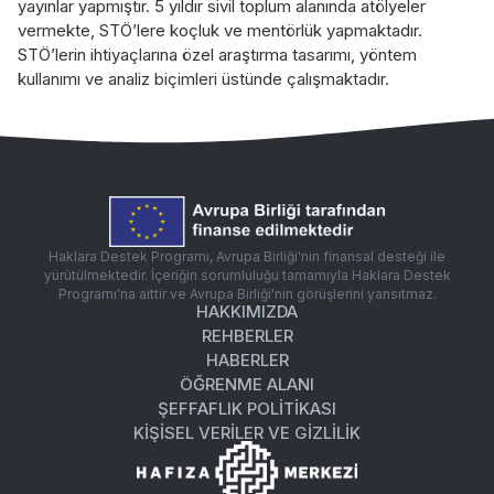
yayınlar yapmıştır. 5 yıldır sivil toplum alanında atölyeler
vermekte, STÖ’lere koçluk ve mentörlük yapmaktadır.
STÖ’lerin ihtiyaçlarına özel araştırma tasarımı, yöntem
kullanımı ve analiz biçimleri üstünde çalışmaktadır.
Haklara Destek Programı, Avrupa Birliği'nin finansal desteği ile
yürütülmektedir. İçeriğin sorumluluğu tamamıyla Haklara Destek
Programı'na aittir ve Avrupa Birliği'nin görüşlerini yansıtmaz.
HAKKIMIZDA
REHBERLER
HABERLER
ÖĞRENME ALANI
ŞEFFAFLIK POLITIKASI
KİŞİSEL VERİLER VE GİZLİLİK